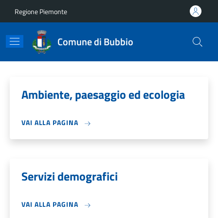
Salta al contenuto principale
Skip to footer content
Regione Piemonte
Comune di Bubbio
Ambiente, paesaggio ed ecologia
VAI ALLA PAGINA
Servizi demografici
VAI ALLA PAGINA