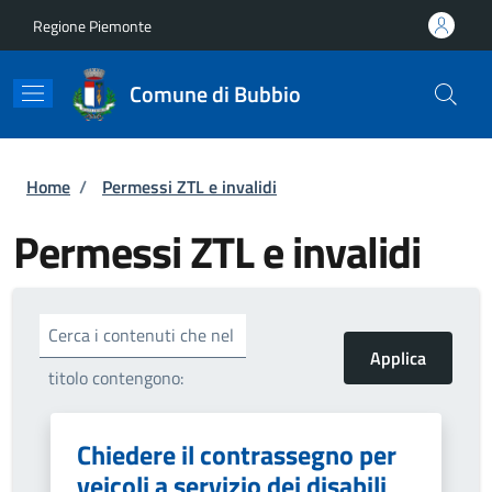
Salta al contenuto principale
Skip to footer content
Regione Piemonte
Comune di Bubbio
Briciole di pane
Home
/
Permessi ZTL e invalidi
Permessi ZTL e invalidi
Cerca i contenuti che nel
titolo contengono:
Chiedere il contrassegno per
veicoli a servizio dei disabili