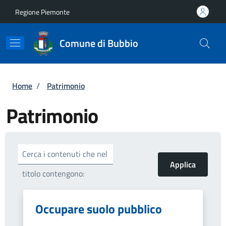
Salta al contenuto principale
Skip to footer content
Regione Piemonte
Comune di Bubbio
Briciole di pane
Home
/
Patrimonio
Patrimonio
Cerca i contenuti che nel
titolo contengono:
Occupare suolo pubblico