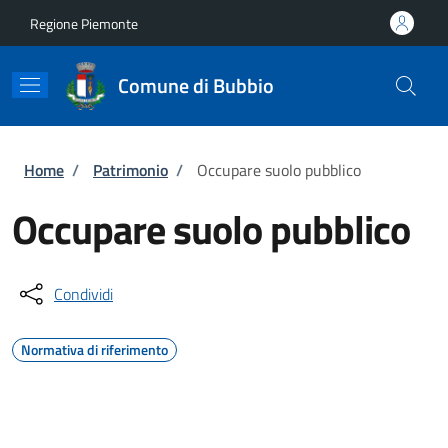
Salta al contenuto principale
Skip to footer content
Regione Piemonte
Comune di Bubbio
Briciole di pane
Home
/
Patrimonio
/
Occupare suolo pubblico
Occupare suolo pubblico
Condividi
Normativa di riferimento