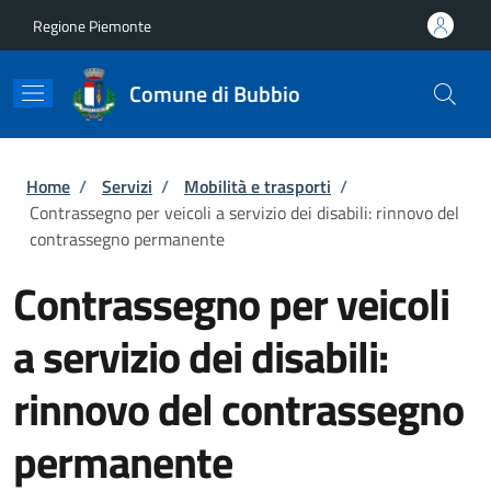
Salta al contenuto principale
Skip to footer content
Regione Piemonte
Comune di Bubbio
Briciole di pane
Home
/
Servizi
/
Mobilità e trasporti
/
Contrassegno per veicoli a servizio dei disabili: rinnovo del
contrassegno permanente
Contrassegno per veicoli
a servizio dei disabili:
rinnovo del contrassegno
permanente