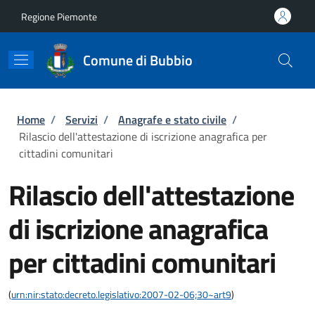
Salta al contenuto principale
Skip to footer content
Regione Piemonte
Comune di Bubbio
Briciole di pane
Home
/
Servizi
/
Anagrafe e stato civile
/
Rilascio dell'attestazione di iscrizione anagrafica per
cittadini comunitari
Rilascio dell'attestazione
di iscrizione anagrafica
per cittadini comunitari
(
urn:nir:stato:decreto.legislativo:2007-02-06;30~art9
)