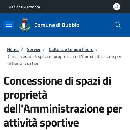
Salta al contenuto principale
Skip to footer content
Regione Piemonte
Comune di Bubbio
Briciole di pane
Home
/
Servizi
/
Cultura e tempo libero
/
Concessione di spazi di proprietà dell'Amministrazione per
attività sportive
Concessione di spazi di
proprietà
dell'Amministrazione per
attività sportive