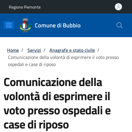
Salta al contenuto principale
Skip to footer content
Regione Piemonte
Comune di Bubbio
Briciole di pane
Home
/
Servizi
/
Anagrafe e stato civile
/
Comunicazione della volontà di esprimere il voto presso
ospedali e case di riposo
Comunicazione della
volontà di esprimere il
voto presso ospedali e
case di riposo