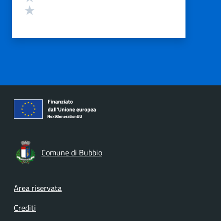
Valuta 1 stelle su 5
Comune di Bubbio
Footer menu
Area riservata
Crediti