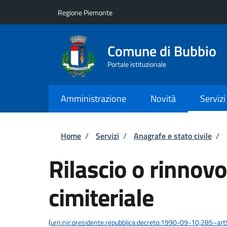
Salta al contenuto principale
Skip to footer content
Regione Piemonte
Comune di Bubbio
Portale istituzionale
Amministrazione
Novità
Servizi
Briciole di pane
Home
/
Servizi
/
Anagrafe e stato civile
/
Rilascio o rinnov
cimiteriale
(
urn:nir:presidente.repubblica:decreto:1990-09-10;285~ar