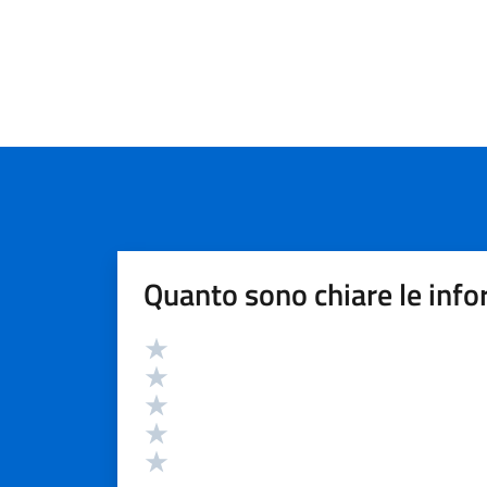
Quanto sono chiare le info
Valutazione
Valuta 5 stelle su 5
Valuta 4 stelle su 5
Valuta 3 stelle su 5
Valuta 2 stelle su 5
Valuta 1 stelle su 5