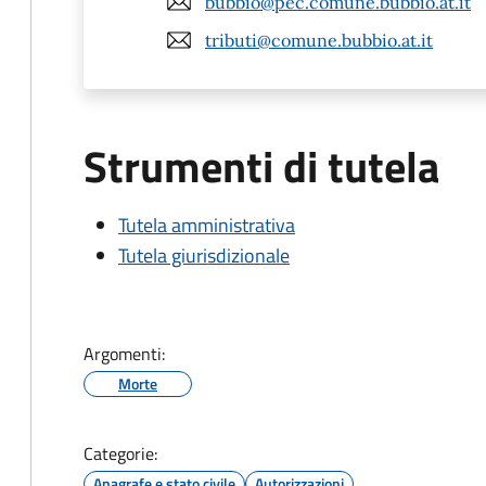
bubbio@pec.comune.bubbio.at.it
tributi@comune.bubbio.at.it
Strumenti di tutela
Tutela amministrativa
Tutela giurisdizionale
Argomenti:
Morte
Categorie:
Anagrafe e stato civile
Autorizzazioni