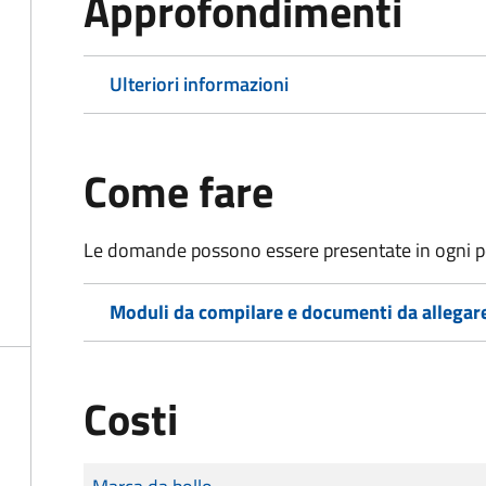
Approfondimenti
Ulteriori informazioni
Come fare
Le domande possono essere presentate in ogni pe
Moduli da compilare e documenti da allegar
Costi
Tipo di pagamento
Importo