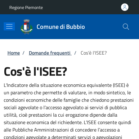
Salta al contenuto principale
Skip to footer content
Regione Piemonte
Comune di Bubbio
Briciole di pane
Home
/
Domande frequenti
/
Cos'è l'ISEE?
Cos'è l'ISEE?
L'Indicatore della situazione economica equivalente (ISEE) è
un parametro che permette di valutare, in modo sintetico, le
condizioni economiche delle famiglie che chiedono prestazioni
sociali agevolate o l’accesso agevolato ai servizi di pubblica
utilità, cioè prestazioni la cui erogazione dipende dalla
situazione economica del richiedente. L’ISEE consente quindi
alle Pubbliche Amministrazioni di concedere l’accesso a
condizioni agevolate a determinati servizi o agevolazioni